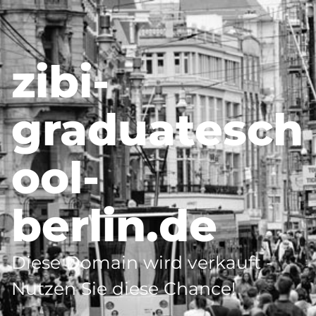
zibi-
graduatesch
ool-
berlin.de
Diese Domain wird verkauft -
Nutzen Sie diese Chance!