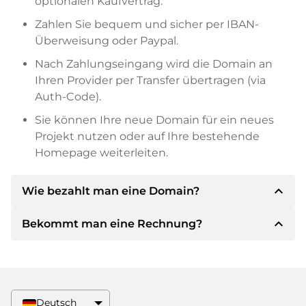
optionalen Kaufvertrag.
Zahlen Sie bequem und sicher per IBAN-
Überweisung oder Paypal.
Nach Zahlungseingang wird die Domain an
Ihren Provider per Transfer übertragen (via
Auth-Code).
Sie können Ihre neue Domain für ein neues
Projekt nutzen oder auf Ihre bestehende
Homepage weiterleiten.
expand_less
Wie bezahlt man eine Domain?
expand_less
Bekommt man eine Rechnung?
Nach einer Einigung wird der Inhaber Ihnen die
Details der Zahlung mitteilen. Der Inhaber wird
Ihnen dann die SEPA Bankdetails mitteilen und
Ja, der Verkäufer wird Ihnen eine
auf Wunsch auch Paypal oder weitere
ordnungsgemäße Rechnung senden. Bei
Zahlungsmethoden anbieten.
größeren Kaufpreisen bekommen Sie auf
Deutsch