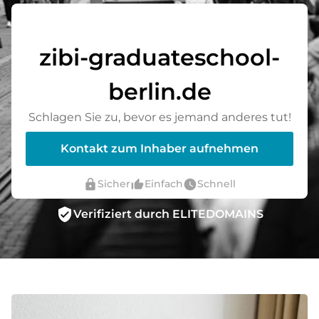
zibi-graduateschool-
berlin.de
Schlagen Sie zu, bevor es jemand anderes tut!
Kontakt zum Inhaber aufnehmen
lock
thumb_up_alt
watch_later
Sicher
Einfach
Schnell
verified_user
Verifiziert durch ELITEDOMAINS